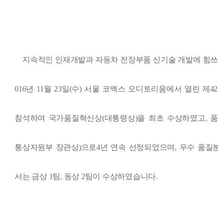
지속적인 인재개발과 자동차 전장부품 신기술 개발에 힘
016
년
11
월
23
일
(
수
)
서울 코엑스 오디토리움에서 열린 제
42
참석하여 국가품질혁신상
(
대통령상
)
을 최초 수상하였고
,
품
통상자원부 장관상
)
으로
4
년 연속 선정되었으며
,
우수 품질
서는 금상
1
팀
,
동상
2
팀이 수상하였습니다
.