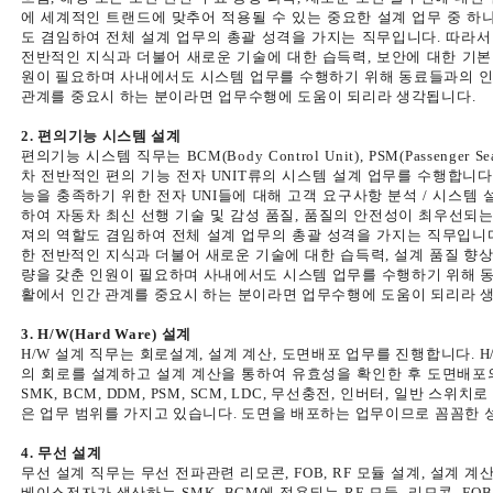
에 세계적인 트랜드에 맞추어 적용될 수 있는 중요한 설계 업무 중 하
도 겸임하여 전체 설계 업무의 총괄 성격을 가지는 직무입니다. 따라
전반적인 지식과 더불어 새로운 기술에 대한 습득력, 보안에 대한 기본
원이 필요하며 사내에서도 시스템 업무를 수행하기 위해 동료들과의 
관계를 중요시 하는 분이라면 업무수행에 도움이 되리라 생각됩니다.
2. 편의기능 시스템 설계
편의기능 시스템 직무는 BCM(Body Control Unit), PSM(Passenger Sea
차 전반적인 편의 기능 전자 UNIT류의 시스템 설계 업무를 수행합니다
능을 충족하기 위한 전자 UNI들에 대해 고객 요구사항 분석 / 시스템 설
하여 자동차 최신 선행 기술 및 감성 품질, 품질의 안전성이 최우선되는
져의 역할도 겸임하여 전체 설계 업무의 총괄 성격을 가지는 직무입니
한 전반적인 지식과 더불어 새로운 기술에 대한 습득력, 설계 품질 향상
량을 갖춘 인원이 필요하며 사내에서도 시스템 업무를 수행하기 위해 
활에서 인간 관계를 중요시 하는 분이라면 업무수행에 도움이 되리라 
3. H/W(Hard Ware) 설계
H/W 설계 직무는 회로설계, 설계 계산, 도면배포 업무를 진행합니다. 
의 회로를 설계하고 설계 계산을 통하여 유효성을 확인한 후 도면배포
SMK, BCM, DDM, PSM, SCM, LDC, 무선충전, 인버터, 일반 
은 업무 범위를 가지고 있습니다. 도면을 배포하는 업무이므로 꼼꼼한
4. 무선 설계
무선 설계 직무는 무선 전파관련 리모콘, FOB, RF 모듈 설계, 설계 
베이스전자가 생산하는 SMK, BCM에 적용되는 RF 모듈, 리모콘, FO