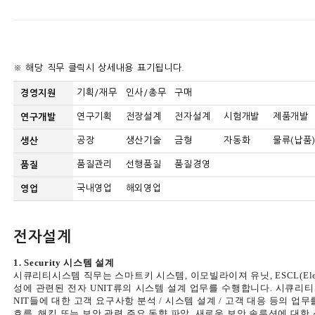
※ 해당 직무 클릭시 상세내용 표기됩니다.
기획/재무
인사/총무
구매
경영지원
연구기획
전장설계
전자설계
시험개발
제품개발
연구개발
공장
생산기술
금형
자동화
물류(납품
생산
품질관리
선행품질
품질경영
품질
국내영업
해외영업
영업
전자설계
1. Security 시스템 설계
시큐리티시스템 직무는 스마트키 시스템, 이모빌라이져 유닛, ESCL(Electroni
성에 관련된 전자 UNIT류의 시스템 설계 업무를 수행합니다. 시큐리
NIT들에 대한 고객 요구사항 분석 / 시스템 설계 / 고객 대응 등의 업
흐름, 해킹 또는 보안 관련 주요 동향 파악, 새로운 보안 솔루션에 대