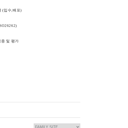
격 (입수,배포)​
O26262)​
검증 및 평가