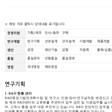
※ 해당 직무 클릭시 상세내용 표기됩니다.
기획/재무
인사/총무
구매
경영지원
연구기획
전장설계
전자설계
시험개발
제품개발
연구개발
공장
생산기술
금형
자동화
물류(납품
생산
품질관리
선행품질
품질경영
품질
국내영업
해외영업
영업
연구기획
1. R&D 현황 관리
R&D중장기발전계획수립 및 연구소 인원/장비/연구실적등 변경신고 
등 해외 R&D센터와 교류회를 주관하여 업무 공유 및 지원업무를 실시
며,
고객사 통합 업무 대응 추진하고 있습니다.
R&D 전반적인 업무을
업무를 통해 기획에서 추진 실적 관리까지 업무를 배울수 있습니다.